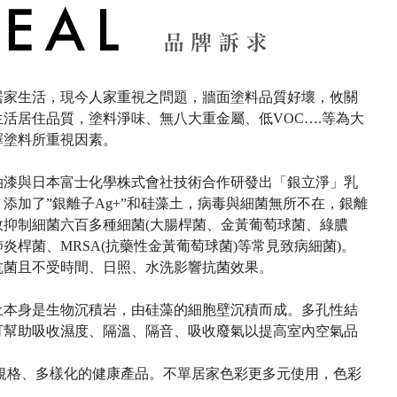
居家生活，現今人家重視之問題，牆面塗料品質好壞，攸關
生活居住品質，塗料淨味、無八大重金屬、低VOC….等為大
擇塗料所重視因素。
油漆與日本富士化學株式會社技術合作研發出「銀立淨」乳
，添加了”銀離子Ag+”和硅藻土，病毒與細菌無所不在，銀離
效抑制細菌六百多種細菌(大腸桿菌、金黃葡萄球菌、綠膿
炎桿菌、MRSA(抗藥性金黃葡萄球菌)等常見致病細菌)。
抗菌且不受時間、日照、水洗影響抗菌效果。
土本身是生物沉積岩，由硅藻的細胞壁沉積而成。多孔性結
可幫助吸收濕度、隔溫、隔音、吸收廢氣以提高室內空氣品
規格、多樣化的健康產品。不單居家色彩更多元使用，色彩