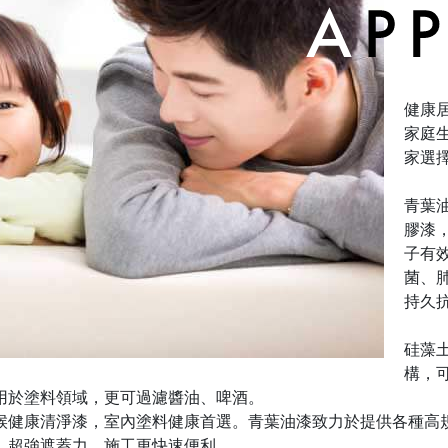
健康
家庭
家選
青葉
膠漆
子有
菌、肺
持久
硅藻
構，
用於塗料領域，更可過濾醬油、啤酒。
候健康清淨漆，室內塗料健康首選。青葉油漆致力於提供各種高
、超強遮蓋力，施工更快速便利。