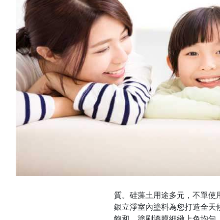
質。硅藻土用途多元，不單使
銀立淨室內塗料為您打造全天
飽和、塗刷漆膜細緻上色均勻