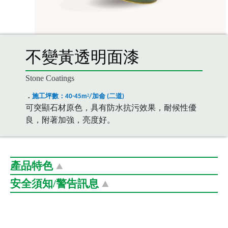
不變黃透明面漆
Stone Coatings
．
施工坪數：
²
加侖
二道
40-45m
/
(
)
可突顯石材原色，具有防水抗污效果，耐候性優
良，附著加強，亮度好。
產品特色
舉凡一般室內外牆壁與抿石子及石材保護。
安全須知/警告訊息
可突顯石材原色，具有防水抗污效果，耐候性優良，附著
安全須知
加強，亮度好。
1.本產品不可食用，罐蓋應蓋緊，並存於兒童無法取得
處。