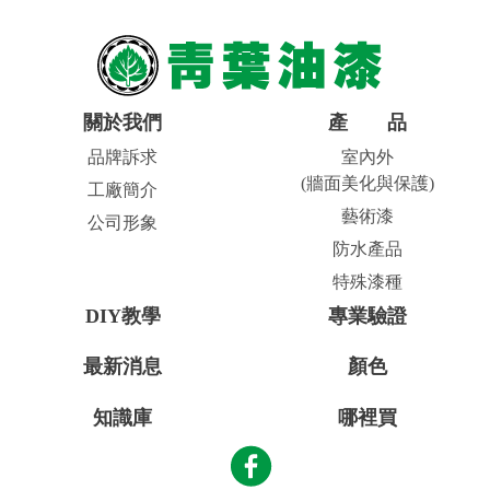
2.施工時應穿著防護衣物、護目鏡、配戴口罩，避免吸入
揮發性有機物，造成呼吸道刺激。
3.塗料若不小心噴濺到皮膚、眼、鼻、口，應立即用乾淨
布沾溶劑擦拭，並視情況就醫。
4.不可將漆料倒入排水溝或下水道，以免影響水中生態環
關於我們
產品
境。
品牌訴求
室內外
警告訊息
(牆面美化與保護)
工廠簡介
1.置容器於通風良好的地方。
藝術漆
公司形象
2.遠離引燃品-嚴禁煙火、禁止抽煙。
防水產品
3.避免與眼晴接觸。
4.避免釋放至環境中。
特殊漆種
5.應穿戴適當的防護器具。
DIY教學
專業驗證
6.依廢棄物清理法相關法規規定辦理。
7.應變時應位於上風處，以二氧化碳、化學乾粉、酒精泡
最新消息
顏色
沫等滅火器滅火。
知識庫
哪裡買