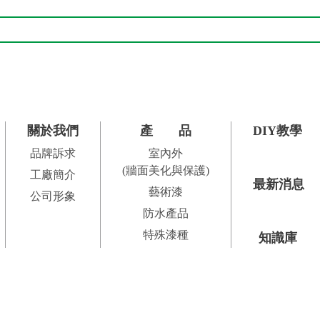
業色卡
銀離子可穿透細菌的細胞壁、細胞膜，Ag+與細菌的-SH基產生
色卡
餐廳、店舖、住宅、公共場所、地下室。
g+殺死後，Ag+又會從細菌屍體中遊離出來，再與其他細菌接
業色票資料庫.ase
會產生有害副產物，也不會產生抗藥性。所以德國與日本等先進
放於兒童無法取得處。
害。
腸桿菌、金黃葡萄球菌、綠膿菌、肺炎桿菌….等常見致病細菌)
過量吸入及與皮膚、眼晴接觸。
水沖洗。
、化學乾粉、酒精泡沫等滅火器滅火。
藻的細胞壁沉積而成。多孔性的結構，可幫忙吸收濕度、隔熱、
關於我們
產品
DIY教學
品牌訴求
室內外
域，還可以過濾醬油、啤酒。
(牆面美化與保護)
工廠簡介
最新消息
藝術漆
公司形象
防水產品
特殊漆種
知識庫