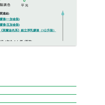
買連結
:
乳膠漆(一加侖裝
)
膠漆(五加侖裝)
色《莫蘭迪色系》銀立淨乳膠漆（3公升裝）
介紹
:
加侖
坪
兩道
1
5-6
(
)
數：
桶
兩道
65-80m
²
/
(
)
膠漆
-
有效抑制細菌，特殊配方讓銀
失，抗菌銀離子與漆膜緊密結合，
士化學株式會社技術合作開發出，
添加硅藻土、銀離子等功能性原
天然橘子精油，非一般化學合成香
更安心，超強遮蓋力，使顏色柔和
無添加甲醛、鉛、汞等八大重金
用銀離子抗菌功能。銀離子抗菌原理，銀離子