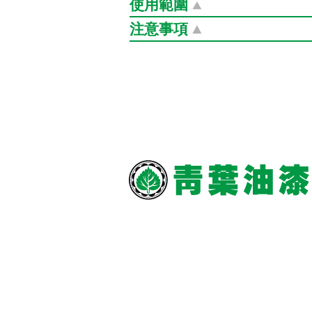
顏色下載：
青葉油漆450電腦調色專
使用範圍
帶有正電荷Ag+，藉由正負電相吸，
青葉油漆1078電腦調色專業
適用場所：大樓、醫院、百貨公司、
食、繁殖、排泄直至死亡。當細菌被A
注意事項
色卡ASE檔：
青葉油漆450電腦調色專
菌持久原因。殺死細菌的過程中，不
1.緊蓋容器並置於陰涼通風處、且存
2.避免釋放到環境中，對水中生物有
銀離子更有效抑制六百多種細菌(大
3.施工時請配戴適當防護器具，避免
效果。
4.若不小心噴濺到漆料，應立即用清
5.應變時應位於上風處，以二氧化碳
「硅藻土」本身是生物沉積岩，由硅
6.請依廢棄物清理法法規處理。
硅藻土用途多元，不僅可用於塗料領
銀離子・天然抗菌劑・可長效抗菌
詳細產品介紹：
銀立淨色卡