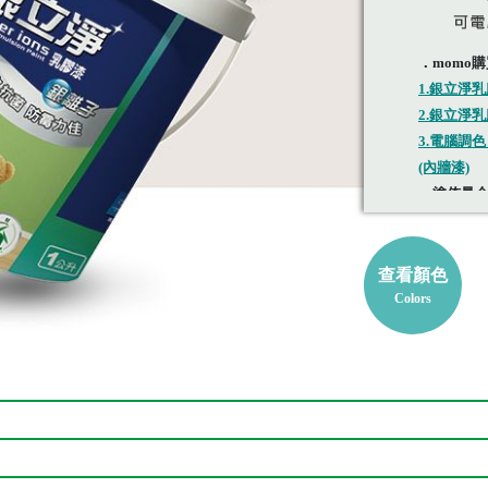
．
momo
購
1.銀立淨
2.銀立淨乳
3.電腦調
(內牆漆)
．塗佈量
．
施工坪
銀立淨乳
查看顏色
離子不流
Colors
與日本富
獨特配方
料，添加
料，使用
多元化。
屬。
新穿的耳洞紅腫、過敏、發炎，都會選擇純銀的耳環，這就是利