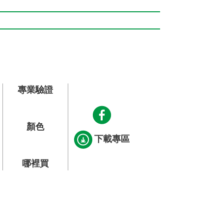
反應，使用細菌DNA產生變異，讓細菌無法進
觸，周而復始進行上述過程，這也是銀離子.抗
國家，有將銀離子用於飲用水處理的實例。
。持久抗菌不受時間、日照、水洗影響抗菌
隔音、吸收廢氣以提高室內空氣品質。
專業驗證
顏色
下載專區
哪裡買